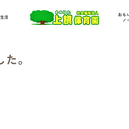
おも
の生活
ノ
した。