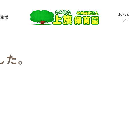
おも
の生活
ノ
した。