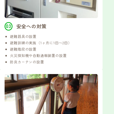
安全への対策
避難器具の設置
避難訓練の実施（1ヶ月に1回〜2回）
避難階段の設置
火災探知機や自動通報装置の設置
防炎カーテンの設置